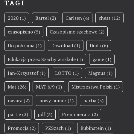
TAGI
2020
(1)
Bartel
(2)
Carlsen
(4)
chess
(12)
czasopismo
(5)
Czasopismo szachowe
(2)
Do pobrania
(1)
Download
(1)
Duda
(6)
Edukacja przez Szachy w szkole
(1)
game
(1)
Jan-Krzysztof
(1)
LOTTO
(1)
Magnus
(1)
Mat
(26)
MAT 6/9
(1)
Mistrzostwa Polski
(1)
navara
(2)
nowy numer
(1)
partia
(5)
partie
(3)
pdf
(3)
Prenumerata
(2)
Promocja
(2)
PZSzach
(1)
Rubinstein
(1)