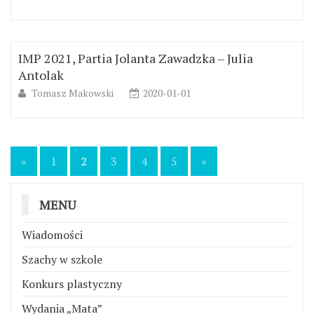
IMP 2021, Partia Jolanta Zawadzka – Julia
Antolak
Tomasz Makowski
2020-01-01
Nawigacja
«
1
2
3
4
5
»
po
wpisach
MENU
Wiadomości
Szachy w szkole
Konkurs plastyczny
Wydania „Mata”